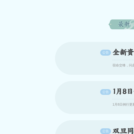
全新资
公告
宿命交锋，问鼎
1月8
公告
1月8日例行更
双旦同
公告