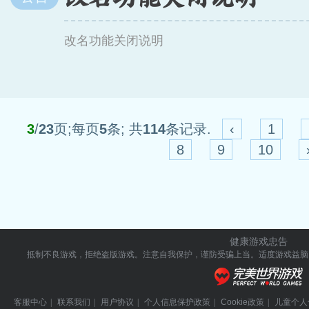
改名功能关闭说明
3
/
23
页;每页
5
条; 共
114
条记录.
‹
1
8
9
10
健康游戏忠告
抵制不良游戏，拒绝盗版游戏。注意自我保护，谨防受骗上当。
适度游戏益脑
客服中心
|
联系我们
|
用户协议
|
个人信息保护政策
|
Cookie政策
|
儿童个人