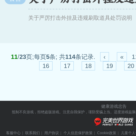
关于严厉打击外挂及违规刷取道具处罚说明
11
/
23
页;每页
5
条; 共
114
条记录.
‹
«
1
16
17
18
19
20
健康游戏忠告
抵制不良游戏，拒绝盗版游戏。注意自我保护，谨防受骗上当。
适度游戏益脑
客服中心
|
联系我们
|
用户协议
|
个人信息保护政策
|
Cookie政策
|
儿童个人