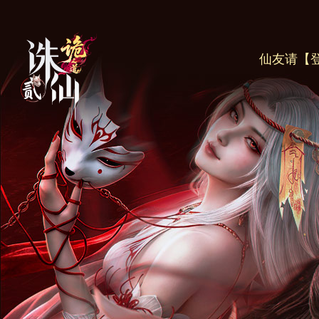
仙友请
【