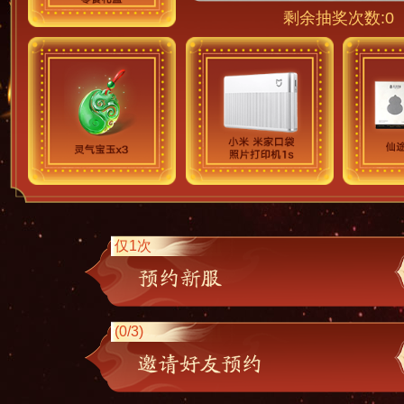
剩余抽奖次数:
0
仅1次
(
0
/3)