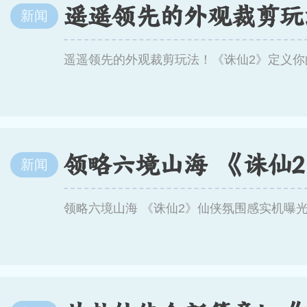
新闻
遥遥领先的外观裁剪玩法！《诛仙2》定义你
新闻
领略六境山海 《诛仙2》仙侠氛围感实机曝