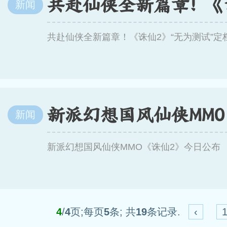
新闻
共赴仙侠全新篇章！《诛仙2》“无为测试”定档
新闻
新派幻想国风仙侠MMO《诛仙2》今日公布
4
/
4
页;每页
5
条; 共
19
条记录.
‹