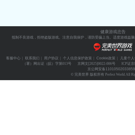
健康游戏忠告
抵制不良游戏，拒绝盗版游戏。注意自我保护，谨防受骗上当。
适度游戏益脑
客服中心
|
联系我们
|
用户协议
|
个人信息保护政策
|
Cookie政策
|
儿童个人
（署）网出证（皖）字第013号
京网文
[2025]0022-006号
ICP证
京
京公网安备
1101050203385
© 完美世界 版权所有 Perfect World.All Righ